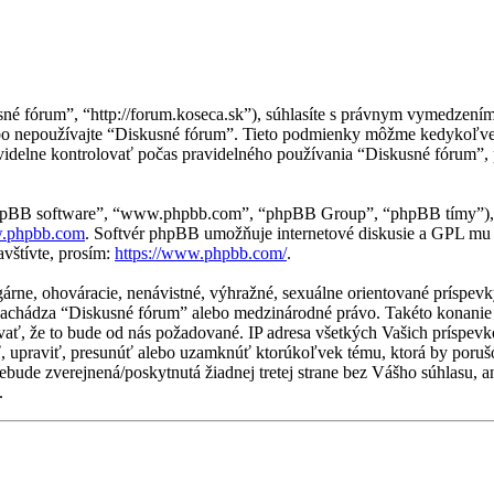
sné fórum”, “http://forum.koseca.sk”), súhlasíte s právnym vymedzen
ebo nepoužívajte “Diskusné fórum”. Tieto podmienky môžme kedykoľve
idelne kontrolovať počas pravidelného používania “Diskusné fórum”, 
“phpBB software”, “www.phpbb.com”, “phpBB Group”, “phpBB tímy”), 
.phpbb.com
. Softvér phpBB umožňuje internetové diskusie a GPL mu
vštívte, prosím:
https://www.phpbb.com/
.
lgárne, ohováracie, nenávistné, výhražné, sexuálne orientované príspe
sa nachádza “Diskusné fórum” alebo medzinárodné právo. Takéto konani
vať, že to bude od nás požadované. IP adresa všetkých Vašich príspe
, upraviť, presunúť alebo uzamknúť ktorúkoľvek tému, ktorá by porušo
a nebude zverejnená/poskytnutá žiadnej tretej strane bez Vášho súhlas
.