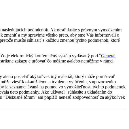
ím nasledujúcich podmienok. Ak nesúhlasíte s právnym vymedzením
k zmeniť a my spravíme všetko preto, aby sme Vás informovali o
pretože musíte súhlasiť s každou zmenou týchto podmienok, ktoré
čo je elektronický konferenčný systém vydávaný pod “
General
 striktne zakazuje určovať čo môžme a/alebo nemôžme v rámci
vky alebo posielať akýkoľvek iný materiál, ktorý môže porušovať
e môže viesť k okamžitému a trvalému vylúčeniu, s upozornením
vkov je zaznamenávaná na pomoc vo vymožiteľnosti týchto podmienok.
vala tieto podmienky. Ako užívateľ, súhlasíte s ukladaním do
u, ani “Diskusné fórum” ani phpBB nenesú zodpovednosť za akýkoľvek