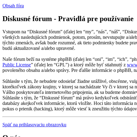
Obsah fóra
Diskusné fórum - Pravidlá pre používanie
Vstupom na “Diskusné fórum” (ďalej len “my”, “nás”, “náš”, “Disku
všetkých nasledujúcich podmienok, potom, prosím, nevstupujte a/al
týchto zmenách, avšak bude rozumné, ak tieto podmienky budete prav
budú aktualizované a/alebo upravené.
Naše fórum beží na systéme phpBB (ďalej len “oni”, “im”, “ich”, 
Public License
” (ďalej len “GPL”) a ktorý môže byť stiahnutý z
www
povoleného obsahu a/alebo správy. Pre ďalšie informácie o phpBB, na
Súhlasíte s tým, že nebudete odosielať žiadne urážlivé, obscénne, vu
ktorékoľvek zákony krajiny, v ktorej sa nachádzate Vy či v ktorej 
Vášho poskytovateľa internetového pripojenia, ak sa budeme domnie
Súhlasíte s tým, že “Diskusné fórum” má právo kedykoľvek odstrániť
databázy akejkoľvek informácie, ktorú vložíte. Hoci táto informáci
pokus o prienik (hacking), ktorý môže viesť k zneužitiu týchto údajov
Späť na prihlasovaciu obrazovku