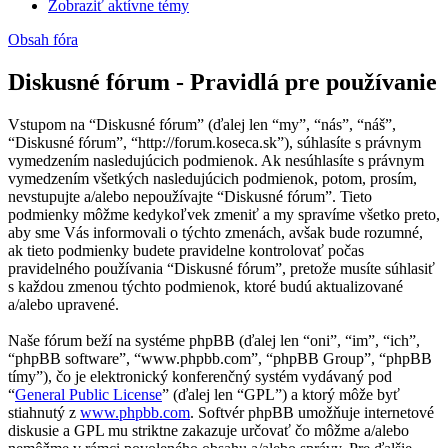
Zobraziť aktívne témy
Obsah fóra
Diskusné fórum - Pravidlá pre používanie
Vstupom na “Diskusné fórum” (ďalej len “my”, “nás”, “náš”,
“Diskusné fórum”, “http://forum.koseca.sk”), súhlasíte s právnym
vymedzením nasledujúcich podmienok. Ak nesúhlasíte s právnym
vymedzením všetkých nasledujúcich podmienok, potom, prosím,
nevstupujte a/alebo nepoužívajte “Diskusné fórum”. Tieto
podmienky môžme kedykoľvek zmeniť a my spravíme všetko preto,
aby sme Vás informovali o týchto zmenách, avšak bude rozumné,
ak tieto podmienky budete pravidelne kontrolovať počas
pravidelného používania “Diskusné fórum”, pretože musíte súhlasiť
s každou zmenou týchto podmienok, ktoré budú aktualizované
a/alebo upravené.
Naše fórum beží na systéme phpBB (ďalej len “oni”, “im”, “ich”,
“phpBB software”, “www.phpbb.com”, “phpBB Group”, “phpBB
tímy”), čo je elektronický konferenčný systém vydávaný pod
“
General Public License
” (ďalej len “GPL”) a ktorý môže byť
stiahnutý z
www.phpbb.com
. Softvér phpBB umožňuje internetové
diskusie a GPL mu striktne zakazuje určovať čo môžme a/alebo