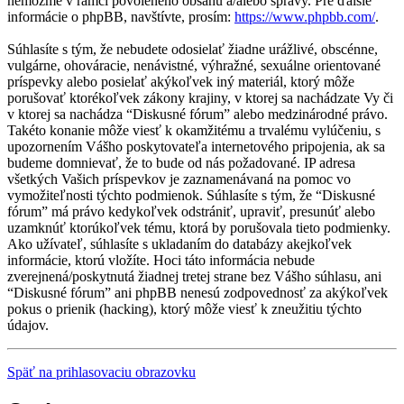
nemôžme v rámci povoleného obsahu a/alebo správy. Pre ďalšie
informácie o phpBB, navštívte, prosím:
https://www.phpbb.com/
.
Súhlasíte s tým, že nebudete odosielať žiadne urážlivé, obscénne,
vulgárne, ohováracie, nenávistné, výhražné, sexuálne orientované
príspevky alebo posielať akýkoľvek iný materiál, ktorý môže
porušovať ktorékoľvek zákony krajiny, v ktorej sa nachádzate Vy či
v ktorej sa nachádza “Diskusné fórum” alebo medzinárodné právo.
Takéto konanie môže viesť k okamžitému a trvalému vylúčeniu, s
upozornením Vášho poskytovateľa internetového pripojenia, ak sa
budeme domnievať, že to bude od nás požadované. IP adresa
všetkých Vašich príspevkov je zaznamenávaná na pomoc vo
vymožiteľnosti týchto podmienok. Súhlasíte s tým, že “Diskusné
fórum” má právo kedykoľvek odstrániť, upraviť, presunúť alebo
uzamknúť ktorúkoľvek tému, ktorá by porušovala tieto podmienky.
Ako užívateľ, súhlasíte s ukladaním do databázy akejkoľvek
informácie, ktorú vložíte. Hoci táto informácia nebude
zverejnená/poskytnutá žiadnej tretej strane bez Vášho súhlasu, ani
“Diskusné fórum” ani phpBB nenesú zodpovednosť za akýkoľvek
pokus o prienik (hacking), ktorý môže viesť k zneužitiu týchto
údajov.
Späť na prihlasovaciu obrazovku