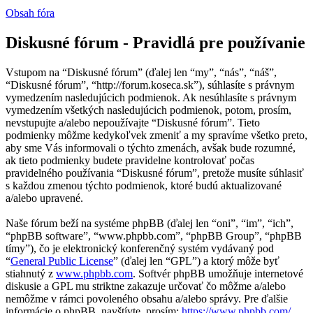
Obsah fóra
Diskusné fórum - Pravidlá pre používanie
Vstupom na “Diskusné fórum” (ďalej len “my”, “nás”, “náš”,
“Diskusné fórum”, “http://forum.koseca.sk”), súhlasíte s právnym
vymedzením nasledujúcich podmienok. Ak nesúhlasíte s právnym
vymedzením všetkých nasledujúcich podmienok, potom, prosím,
nevstupujte a/alebo nepoužívajte “Diskusné fórum”. Tieto
podmienky môžme kedykoľvek zmeniť a my spravíme všetko preto,
aby sme Vás informovali o týchto zmenách, avšak bude rozumné,
ak tieto podmienky budete pravidelne kontrolovať počas
pravidelného používania “Diskusné fórum”, pretože musíte súhlasiť
s každou zmenou týchto podmienok, ktoré budú aktualizované
a/alebo upravené.
Naše fórum beží na systéme phpBB (ďalej len “oni”, “im”, “ich”,
“phpBB software”, “www.phpbb.com”, “phpBB Group”, “phpBB
tímy”), čo je elektronický konferenčný systém vydávaný pod
“
General Public License
” (ďalej len “GPL”) a ktorý môže byť
stiahnutý z
www.phpbb.com
. Softvér phpBB umožňuje internetové
diskusie a GPL mu striktne zakazuje určovať čo môžme a/alebo
nemôžme v rámci povoleného obsahu a/alebo správy. Pre ďalšie
informácie o phpBB, navštívte, prosím:
https://www.phpbb.com/
.