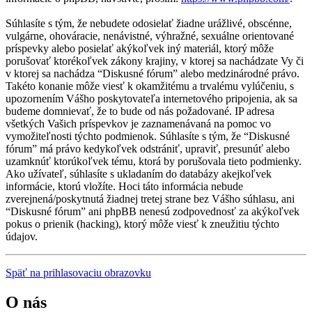
Súhlasíte s tým, že nebudete odosielať žiadne urážlivé, obscénne,
vulgárne, ohováracie, nenávistné, výhražné, sexuálne orientované
príspevky alebo posielať akýkoľvek iný materiál, ktorý môže
porušovať ktorékoľvek zákony krajiny, v ktorej sa nachádzate Vy či
v ktorej sa nachádza “Diskusné fórum” alebo medzinárodné právo.
Takéto konanie môže viesť k okamžitému a trvalému vylúčeniu, s
upozornením Vášho poskytovateľa internetového pripojenia, ak sa
budeme domnievať, že to bude od nás požadované. IP adresa
všetkých Vašich príspevkov je zaznamenávaná na pomoc vo
vymožiteľnosti týchto podmienok. Súhlasíte s tým, že “Diskusné
fórum” má právo kedykoľvek odstrániť, upraviť, presunúť alebo
uzamknúť ktorúkoľvek tému, ktorá by porušovala tieto podmienky.
Ako užívateľ, súhlasíte s ukladaním do databázy akejkoľvek
informácie, ktorú vložíte. Hoci táto informácia nebude
zverejnená/poskytnutá žiadnej tretej strane bez Vášho súhlasu, ani
“Diskusné fórum” ani phpBB nenesú zodpovednosť za akýkoľvek
pokus o prienik (hacking), ktorý môže viesť k zneužitiu týchto
údajov.
Späť na prihlasovaciu obrazovku
O nás