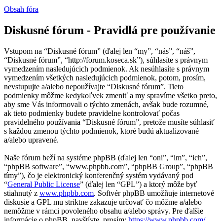
Obsah fóra
Diskusné fórum - Pravidlá pre používanie
Vstupom na “Diskusné fórum” (ďalej len “my”, “nás”, “náš”,
“Diskusné fórum”, “http://forum.koseca.sk”), súhlasíte s právnym
vymedzením nasledujúcich podmienok. Ak nesúhlasíte s právnym
vymedzením všetkých nasledujúcich podmienok, potom, prosím,
nevstupujte a/alebo nepoužívajte “Diskusné fórum”. Tieto
podmienky môžme kedykoľvek zmeniť a my spravíme všetko preto,
aby sme Vás informovali o týchto zmenách, avšak bude rozumné,
ak tieto podmienky budete pravidelne kontrolovať počas
pravidelného používania “Diskusné fórum”, pretože musíte súhlasiť
s každou zmenou týchto podmienok, ktoré budú aktualizované
a/alebo upravené.
Naše fórum beží na systéme phpBB (ďalej len “oni”, “im”, “ich”,
“phpBB software”, “www.phpbb.com”, “phpBB Group”, “phpBB
tímy”), čo je elektronický konferenčný systém vydávaný pod
“
General Public License
” (ďalej len “GPL”) a ktorý môže byť
stiahnutý z
www.phpbb.com
. Softvér phpBB umožňuje internetové
diskusie a GPL mu striktne zakazuje určovať čo môžme a/alebo
nemôžme v rámci povoleného obsahu a/alebo správy. Pre ďalšie
informácie o phpBB, navštívte, prosím:
https://www.phpbb.com/
.