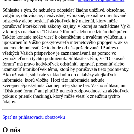
Súhlasíte s tým, že nebudete odosielať žiadne urážlivé, obscénne,
vulgárne, ohováracie, nenávistné, výhražné, sexuálne orientované
príspevky alebo posielať akýkoľvek iný materiál, ktorý môže
porušovať ktorékoľvek zákony krajiny, v ktorej sa nachádzate Vy či
v ktorej sa nachádza “Diskusné fórum” alebo medzinárodné právo.
Takéto konanie môže viesť k okamžitému a trvalému vylúčeniu, s
upozornením Vášho poskytovateľa internetového pripojenia, ak sa
budeme domnievať, že to bude od nás požadované. IP adresa
všetkých Vašich príspevkov je zaznamenávaná na pomoc vo
vymožiteľnosti týchto podmienok. Súhlasíte s tým, že “Diskusné
fórum” má právo kedykoľvek odstrániť, upraviť, presunúť alebo
uzamknúť ktorúkoľvek tému, ktorá by porušovala tieto podmienky.
Ako užívateľ, súhlasíte s ukladaním do databázy akejkoľvek
informácie, ktorú vložíte. Hoci táto informácia nebude
zverejnená/poskytnutá žiadnej tretej strane bez Vášho súhlasu, ani
“Diskusné fórum” ani phpBB nenesú zodpovednosť za akýkoľvek
pokus o prienik (hacking), ktorý môže viesť k zneužitiu týchto
údajov.
Späť na prihlasovaciu obrazovku
O nás