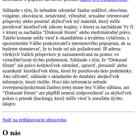
Súhlasíte s tým, že nebudete odosielať žiadne urážlivé, obscénne,
vulgárne, ohováracie, nenávistné, výhražné, sexuálne orientované
príspevky alebo posielať akýkoľvek iný materiál, ktorý môže
porušovať ktorékoľvek zákony krajiny, v ktorej sa nachádzate Vy či
v ktorej sa nachádza “Diskusné fórum” alebo medzinárodné právo.
Takéto konanie môže viesť k okamžitému a trvalému vylúčeniu, s
upozornením Vášho poskytovateľa internetového pripojenia, ak sa
budeme domnievať, že to bude od nás požadované. IP adresa
všetkých Vašich príspevkov je zaznamenávaná na pomoc vo
vymožiteľnosti týchto podmienok. Súhlasíte s tým, že “Diskusné
fórum” má právo kedykoľvek odstrániť, upraviť, presunúť alebo
uzamknúť ktorúkoľvek tému, ktorá by porušovala tieto podmienky.
Ako užívateľ, súhlasíte s ukladaním do databázy akejkoľvek
informácie, ktorú vložíte. Hoci táto informácia nebude
zverejnená/poskytnutá žiadnej tretej strane bez Vášho súhlasu, ani
“Diskusné fórum” ani phpBB nenesú zodpovednosť za akýkoľvek
pokus o prienik (hacking), ktorý môže viesť k zneužitiu týchto
údajov.
Späť na prihlasovaciu obrazovku
O nás