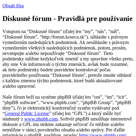
Obsah fóra
Diskusné fórum - Pravidlá pre používanie
Vstupom na “Diskusné fórum” (ďalej len “my”, “nás”, “náš”,
“Diskusné fórum”, “http://forum.koseca.sk”), súhlasíte s právnym
vymedzením nasledujúcich podmienok. Ak nesúhlasíte s právnym
vymedzením všetkých nasledujúcich podmienok, potom, prosím,
nevstupujte a/alebo nepoužívajte “Diskusné fórum”. Tieto
podmienky môžme kedykoľvek zmeniť a my spravíme všetko preto,
aby sme Vás informovali o týchto zmenách, avšak bude rozumné,
ak tieto podmienky budete pravidelne kontrolovať počas
pravidelného používania “Diskusné fórum”, pretože musíte súhlasiť
s každou zmenou týchto podmienok, ktoré budú aktualizované
a/alebo upravené.
Naše fórum beží na systéme phpBB (ďalej len “oni”, “im”, “ich”,
“phpBB software”, “www.phpbb.com”, “phpBB Group”, “phpBB
tímy”), čo je elektronický konferenčný systém vydávaný pod
“
General Public License
” (ďalej len “GPL”) a ktorý môže byť
stiahnutý z
www.phpbb.com
. Softvér phpBB umožňuje internetové
diskusie a GPL mu striktne zakazuje určovať čo môžme a/alebo
nemôžme v rámci povoleného obsahu a/alebo správy. Pre ďalšie
informácie o phpBB, navštívte, prosím:
https://www.phpbb.com/
.