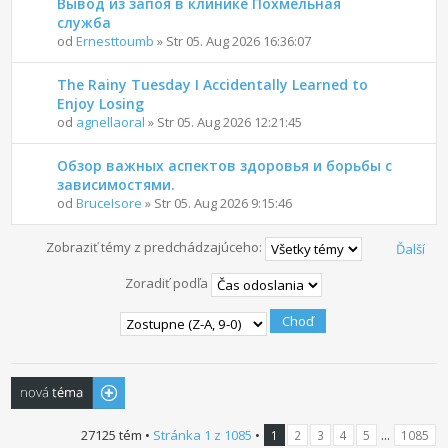
Вывод из запоя в клинике Похмельная
служба
od
Ernesttoumb
» Str 05. Aug 2026 16:36:07
The Rainy Tuesday I Accidentally Learned to
Enjoy Losing
od
agnellaoral
» Str 05. Aug 2026 12:21:45
Обзор важных аспектов здоровья и борьбы с
зависимостями.
od
BruceIsore
» Str 05. Aug 2026 9:15:46
Zobraziť témy z predchádzajúceho:
Ďalší
Zoradiť podľa
Odoslať novú
tému
27125 tém •
Stránka
1
z
1085
•
...
1
2
3
4
5
1085