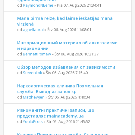
od
RaymondNEeme
» Pia 07. Aug 2026 21:34:41
Mana pirmā reize, kad laime ieskatījās manā
virzienā
od
agnellaoral
» Štv 06. Aug 2026 11:08:01
Информационный материал об алкоголизме
и наркомании
od
BennettPomew
» Štv 06. Aug 2026 10:21:37
Обзор методов избавления от зависимости
od
StevenLok
» Štv 06. Aug 2026 7:15:40
Наркологическая клиника Похмельная
служба. Вывод из запоя кр
od
MatthewJen
» Štv 06. Aug 2026 4:40:34
Різноманітні практичні записи, що
представляє mainacademy.ua
od
YoulaEcots
» Str 05. Aug 2026 21:45:52
Клиника Похмельная служба. Стационар