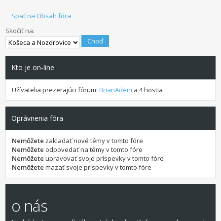
Späť na Obsah fóra
Skočiť na:
Kto je on-line
Užívatelia prezerajúci fórum:
BrianAdeni
a 4 hostia
Oprávnenia fóra
Nemôžete
zakladať nové témy v tomto fóre
Nemôžete
odpovedať na témy v tomto fóre
Nemôžete
upravovať svoje príspevky v tomto fóre
Nemôžete
mazať svoje príspevky v tomto fóre
o nás