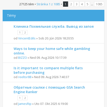
27125 tém •
Stránka
1
z
1085
•
...
1
2
3
4
5
1085
Témy
Клиника Похмельная служба. Вывод из запоя
1
2
od
VincentEdils
» Sob 20. Jún 2026 18:20:55
Ways to keep your home safe while gambling
online.
od
BIZZO
» Ned 09. Aug 2026 10:17:39
Is it important to compare multiple flats
before purchasing
od
reeltor88
» Ned 09. Aug 2026 7:40:37
Обратные ссылки с помощью GSA Search
Engine Ranker
1
2
od
JamesRip
» Uto 07. Okt 2025 6:19:00