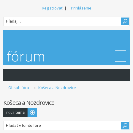
Registrovať
|
Prihlásenie
Obsah fóra
Košeca a Nozdrovice
Košeca a Nozdrovice
Odoslať novú
tému