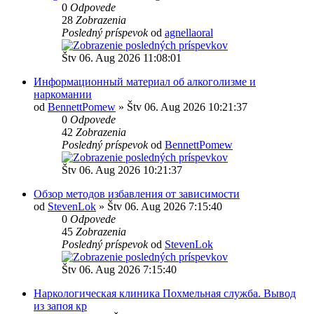
0
Odpovede
28
Zobrazenia
Posledný príspevok
od
agnellaoral
Štv 06. Aug 2026 11:08:01
Информационный материал об алкоголизме и
наркомании
od
BennettPomew
» Štv 06. Aug 2026 10:21:37
0
Odpovede
42
Zobrazenia
Posledný príspevok
od
BennettPomew
Štv 06. Aug 2026 10:21:37
Обзор методов избавления от зависимости
od
StevenLok
» Štv 06. Aug 2026 7:15:40
0
Odpovede
45
Zobrazenia
Posledný príspevok
od
StevenLok
Štv 06. Aug 2026 7:15:40
Наркологическая клиника Похмельная служба. Вывод
из запоя кр