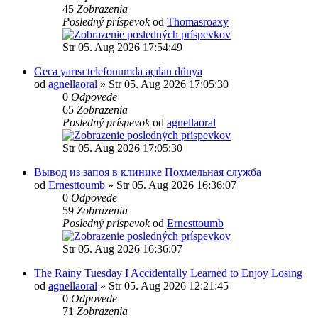
45
Zobrazenia
Posledný príspevok
od
Thomasroaxy
Str 05. Aug 2026 17:54:49
Gecə yarısı telefonumda açılan dünya
od
agnellaoral
» Str 05. Aug 2026 17:05:30
0
Odpovede
65
Zobrazenia
Posledný príspevok
od
agnellaoral
Str 05. Aug 2026 17:05:30
Вывод из запоя в клинике Похмельная служба
od
Ernesttoumb
» Str 05. Aug 2026 16:36:07
0
Odpovede
59
Zobrazenia
Posledný príspevok
od
Ernesttoumb
Str 05. Aug 2026 16:36:07
The Rainy Tuesday I Accidentally Learned to Enjoy Losing
od
agnellaoral
» Str 05. Aug 2026 12:21:45
0
Odpovede
71
Zobrazenia