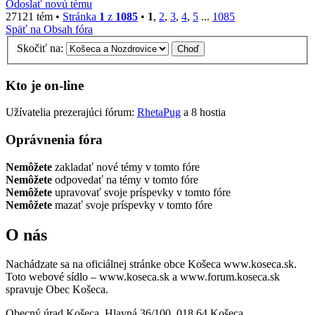
Odoslať novú tému
27121 tém •
Stránka
1
z
1085
•
1
,
2
,
3
,
4
,
5
...
1085
Späť na Obsah fóra
Skočiť na:
Kto je on-line
Užívatelia prezerajúci fórum:
RhetaPug
a 8 hostia
Oprávnenia fóra
Nemôžete
zakladať nové témy v tomto fóre
Nemôžete
odpovedať na témy v tomto fóre
Nemôžete
upravovať svoje príspevky v tomto fóre
Nemôžete
mazať svoje príspevky v tomto fóre
O nás
Nachádzate sa na oficiálnej stránke obce Košeca www.koseca.sk.
Toto webové sídlo – www.koseca.sk a www.forum.koseca.sk
spravuje Obec Košeca.
Obecný úrad Košeca, Hlavná 36/100, 018 64 Košeca