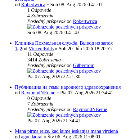
od
Robertwrica
» Sob 08. Aug 2026 0:41:01
1
Odpovede
4
Zobrazenia
Posledný príspevok
od
Robertwrica
Sob 08. Aug 2026 0:41:43
Клиника Похмельная служба. Вывод из запоя
1
,
2
od
VincentEdils
» Sob 20. Jún 2026 18:20:55
11
Odpovede
3414
Zobrazenia
Posledný príspevok
od
Gilbertrom
Pia 07. Aug 2026 22:21:30
Публикация на темы народного здравоохранения
od
RaymondNEeme
» Pia 07. Aug 2026 21:34:41
0
Odpovede
7
Zobrazenia
Posledný príspevok
od
RaymondNEeme
Pia 07. Aug 2026 21:34:41
Mana pirmā reize, kad laime ieskatījās manā virzienā
od
agnellaoral
» Štv 06. Aug 2026 11:08:01