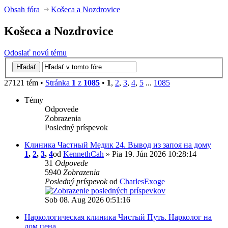
Obsah fóra
Košeca a Nozdrovice
Košeca a Nozdrovice
Odoslať novú tému
27121 tém •
Stránka
1
z
1085
•
1
,
2
,
3
,
4
,
5
...
1085
Témy
Odpovede
Zobrazenia
Posledný príspevok
Клиника Частный Медик 24. Вывод из запоя на дому
1
,
2
,
3
,
4
od
KennethCah
» Pia 19. Jún 2026 10:28:14
31
Odpovede
5940
Zobrazenia
Posledný príspevok
od
CharlesExoge
Sob 08. Aug 2026 0:51:16
Наркологическая клиника Чистый Путь. Нарколог на
дом цена