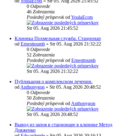
od
YoulaEcots
» Str 05. Aug 2026 21:45:52
0
Odpovede
46
Zobrazenia
Posledný príspevok
od
YoulaEcots
Str 05. Aug 2026 21:45:52
Клиника Похмельная служба. Стационар
od
Ernesttoumb
» Str 05. Aug 2026 21:32:22
0
Odpovede
52
Zobrazenia
Posledný príspevok
od
Ernesttoumb
Str 05. Aug 2026 21:32:22
Публикация о комплексном лечении.
od
Anthonygon
» Str 05. Aug 2026 20:48:52
0
Odpovede
50
Zobrazenia
Posledný príspevok
od
Anthonygon
Str 05. Aug 2026 20:48:52
Вывод из запоя в стационаре в клинике Метод
Довженко
od
Edwarderele
» Str 05. Aug 2026 20:16:13