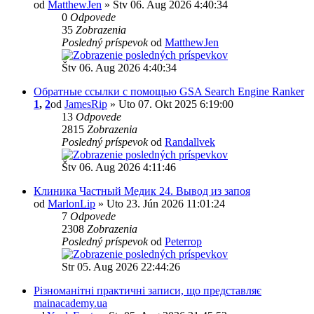
od
MatthewJen
» Štv 06. Aug 2026 4:40:34
0
Odpovede
35
Zobrazenia
Posledný príspevok
od
MatthewJen
Štv 06. Aug 2026 4:40:34
Обратные ссылки с помощью GSA Search Engine Ranker
1
,
2
od
JamesRip
» Uto 07. Okt 2025 6:19:00
13
Odpovede
2815
Zobrazenia
Posledný príspevok
od
Randallvek
Štv 06. Aug 2026 4:11:46
Клиника Частный Медик 24. Вывод из запоя
od
MarlonLip
» Uto 23. Jún 2026 11:01:24
7
Odpovede
2308
Zobrazenia
Posledný príspevok
od
Peterrop
Str 05. Aug 2026 22:44:26
Різноманітні практичні записи, що представляє
mainacademy.ua