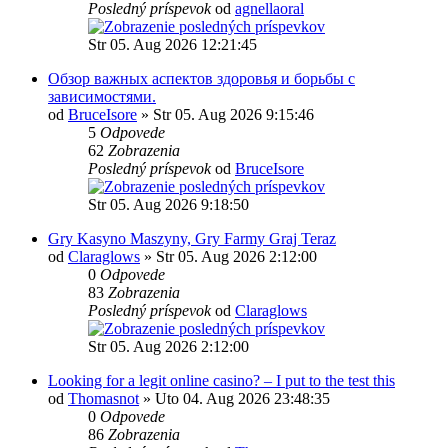
Posledný príspevok
od
agnellaoral
Str 05. Aug 2026 12:21:45
Обзор важных аспектов здоровья и борьбы с
зависимостями.
od
BruceIsore
» Str 05. Aug 2026 9:15:46
5
Odpovede
62
Zobrazenia
Posledný príspevok
od
BruceIsore
Str 05. Aug 2026 9:18:50
Gry Kasyno Maszyny, Gry Farmy Graj Teraz
od
Claraglows
» Str 05. Aug 2026 2:12:00
0
Odpovede
83
Zobrazenia
Posledný príspevok
od
Claraglows
Str 05. Aug 2026 2:12:00
Looking for a legit online casino? – I put to the test this
od
Thomasnot
» Uto 04. Aug 2026 23:48:35
0
Odpovede
86
Zobrazenia