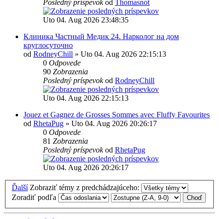
Posledný príspevok
od
Thomasnot
Uto 04. Aug 2026 23:48:35
Клиника Частный Медик 24. Нарколог на дом
круглосуточно
od
RodneyChill
» Uto 04. Aug 2026 22:15:13
0
Odpovede
90
Zobrazenia
Posledný príspevok
od
RodneyChill
Uto 04. Aug 2026 22:15:13
Jouez et Gagnez de Grosses Sommes avec Fluffy Favourites
od
RhetaPug
» Uto 04. Aug 2026 20:26:17
0
Odpovede
81
Zobrazenia
Posledný príspevok
od
RhetaPug
Uto 04. Aug 2026 20:26:17
Ďalší
Zobraziť témy z predchádzajúceho:
Zoradiť podľa