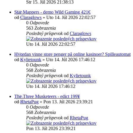
Str 15. Júl 2026 21:38:13
Star Mappers - demo Wild Gaming 421€
od
Claraglows
» Uto 14. Júl 2026 22:02:57
0
Odpovede
563
Zobrazenia
Posledný príspevok
od
Claraglows
Uto 14. Júl 2026 22:02:57
Hvordan vinne store penger på online kasinoer? Spilleautomat
od
Kylietounk
» Uto 14. Júl 2026 17:46:12
0
Odpovede
568
Zobrazenia
Posledný príspevok
od
Kylietounk
Uto 14. Júl 2026 17:46:12
The Three Musketeers - edict 199¥
od
RhetaPug
» Pon 13. Júl 2026 23:39:21
0
Odpovede
568
Zobrazenia
Posledný príspevok
od
RhetaPug
Pon 13. Júl 2026 23:39:21