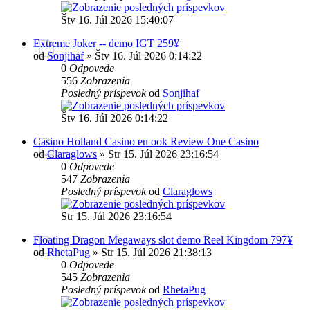
Štv 16. Júl 2026 15:40:07
Extreme Joker -- demo IGT 259¥
od
Sonjihaf
» Štv 16. Júl 2026 0:14:22
0
Odpovede
556
Zobrazenia
Posledný príspevok
od
Sonjihaf
Štv 16. Júl 2026 0:14:22
Casino Holland Casino en ook Review One Casino
od
Claraglows
» Str 15. Júl 2026 23:16:54
0
Odpovede
547
Zobrazenia
Posledný príspevok
od
Claraglows
Str 15. Júl 2026 23:16:54
Floating Dragon Megaways slot demo Reel Kingdom 797¥
od
RhetaPug
» Str 15. Júl 2026 21:38:13
0
Odpovede
545
Zobrazenia
Posledný príspevok
od
RhetaPug