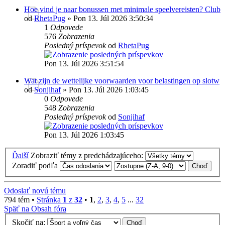
Hoe vind je naar bonussen met minimale speelvereisten? Club
od
RhetaPug
» Pon 13. Júl 2026 3:50:34
1
Odpovede
576
Zobrazenia
Posledný príspevok
od
RhetaPug
Pon 13. Júl 2026 3:51:54
Wat zijn de wettelijke voorwaarden voor belastingen op slotw
od
Sonjihaf
» Pon 13. Júl 2026 1:03:45
0
Odpovede
548
Zobrazenia
Posledný príspevok
od
Sonjihaf
Pon 13. Júl 2026 1:03:45
Ďalší
Zobraziť témy z predchádzajúceho:
Zoradiť podľa
Odoslať novú tému
794 tém •
Stránka
1
z
32
•
1
,
2
,
3
,
4
,
5
...
32
Späť na Obsah fóra
Skočiť na: