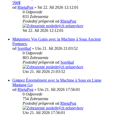
590¥
od
RhetaPug
» Str 22. Júl 2026 12:12:01
0
Odpovede
833
Zobrazenia
Posledný príspevok
od
RhetaPug
Str 22. Júl 2026 12:12:01
Maximisez Vos Gains avec la Machine à Sous Ancient
Fortunes:
od
Sonjihaf
» Uto 21. Júl 2026 21:03:52
0
Odpovede
803
Zobrazenia
Posledný príspevok
od
Sonjihaf
Uto 21. Júl 2026 21:03:52
Gagnez Énormément avec la Machine à Sous en Ligne
Mustang Go
od
RhetaPug
» Uto 21. Júl 2026 17:56:01
0
Odpovede
754
Zobrazenia
Posledný príspevok
od
RhetaPug
Uto 21. Júl 2026 17:56:01