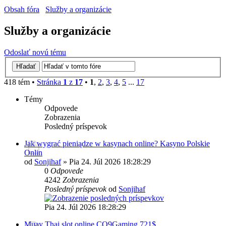
Obsah fóra
Služby a organizácie
Služby a organizácie
Odoslať novú tému
418 tém •
Stránka
1
z
17
•
1
,
2
,
3
,
4
,
5
...
17
Témy
Odpovede
Zobrazenia
Posledný príspevok
Jak wygrać pieniądze w kasynach online? Kasyno Polskie
Onlin
od
Sonjihaf
» Pia 24. Júl 2026 18:28:29
0
Odpovede
4242
Zobrazenia
Posledný príspevok
od
Sonjihaf
Pia 24. Júl 2026 18:28:29
Muay Thai slot online CQ9Gaming 721$