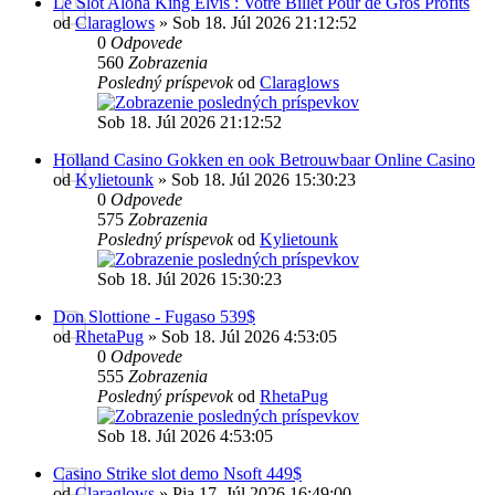
Le Slot Aloha King Elvis : Votre Billet Pour de Gros Profits
od
Claraglows
» Sob 18. Júl 2026 21:12:52
0
Odpovede
560
Zobrazenia
Posledný príspevok
od
Claraglows
Sob 18. Júl 2026 21:12:52
Holland Casino Gokken en ook Betrouwbaar Online Casino
od
Kylietounk
» Sob 18. Júl 2026 15:30:23
0
Odpovede
575
Zobrazenia
Posledný príspevok
od
Kylietounk
Sob 18. Júl 2026 15:30:23
Don Slottione - Fugaso 539$
od
RhetaPug
» Sob 18. Júl 2026 4:53:05
0
Odpovede
555
Zobrazenia
Posledný príspevok
od
RhetaPug
Sob 18. Júl 2026 4:53:05
Casino Strike slot demo Nsoft 449$
od
Claraglows
» Pia 17. Júl 2026 16:49:00