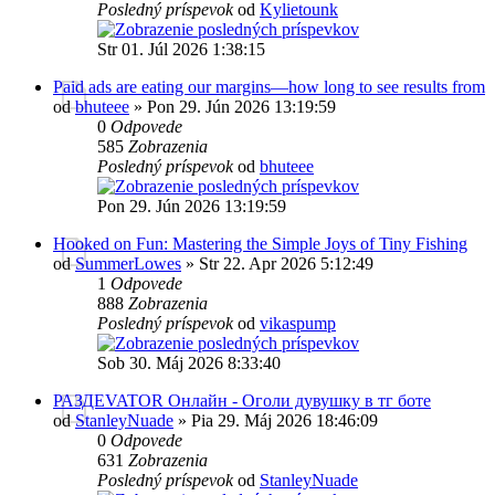
Posledný príspevok
od
Kylietounk
Str 01. Júl 2026 1:38:15
Paid ads are eating our margins—how long to see results from
od
bhuteee
» Pon 29. Jún 2026 13:19:59
0
Odpovede
585
Zobrazenia
Posledný príspevok
od
bhuteee
Pon 29. Jún 2026 13:19:59
Hooked on Fun: Mastering the Simple Joys of Tiny Fishing
od
SummerLowes
» Str 22. Apr 2026 5:12:49
1
Odpovede
888
Zobrazenia
Posledný príspevok
od
vikaspump
Sob 30. Máj 2026 8:33:40
РАЗДЕVATOR Онлайн - Оголи дувушку в тг боте
od
StanleyNuade
» Pia 29. Máj 2026 18:46:09
0
Odpovede
631
Zobrazenia
Posledný príspevok
od
StanleyNuade