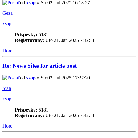
od
xsap
» Str 02. Júl 2025 16:18:27
Geza
xsap
Príspevky:
5181
Registrovaný:
Uto 21. Jan 2025 7:32:11
Hore
Re: News Sites for article post
od
xsap
» Str 02. Júl 2025 17:27:20
Stan
xsap
Príspevky:
5181
Registrovaný:
Uto 21. Jan 2025 7:32:11
Hore