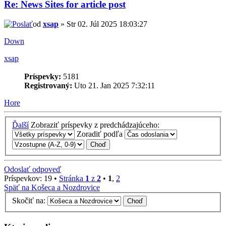
Re: News Sites for article post
od
xsap
» Str 02. Júl 2025 18:03:27
Down
xsap
Príspevky:
5181
Registrovaný:
Uto 21. Jan 2025 7:32:11
Hore
Ďalší
Zobraziť príspevky z predchádzajúceho:
Zoradiť podľa
Odoslať odpoveď
Príspevkov: 19 •
Stránka
1
z
2
•
1
,
2
Späť na Košeca a Nozdrovice
Skočiť na: