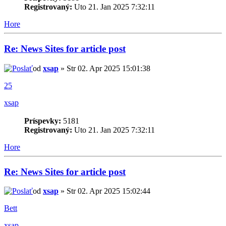
Registrovaný:
Uto 21. Jan 2025 7:32:11
Hore
Re: News Sites for article post
od
xsap
» Str 02. Apr 2025 15:01:38
25
xsap
Príspevky:
5181
Registrovaný:
Uto 21. Jan 2025 7:32:11
Hore
Re: News Sites for article post
od
xsap
» Str 02. Apr 2025 15:02:44
Bett
xsap