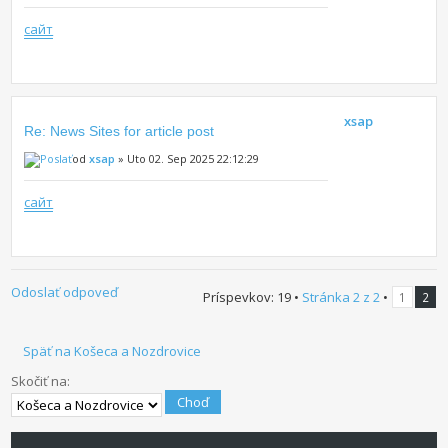
сайт
xsap
Re: News Sites for article post
od
xsap
» Uto 02. Sep 2025 22:12:29
сайт
Odoslať odpoveď
Príspevkov: 19 •
Stránka
2
z
2
•
1
2
Späť na Košeca a Nozdrovice
Skočiť na: