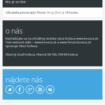
Kto je on-line
Užívatelia prezerajúci fórum:
Bing [Bot]
a 19 hostia
o nás
Nachádzate sa na oficiálnej stránke obce Košeca www.koseca.sk.
Toto webové sídlo – www.koseca.sk a www.forum.koseca.sk
spravuje Obec Košeca.
Obecný úrad Košeca, Hlavná 36/100, 018 64 Košeca
nájdete nás