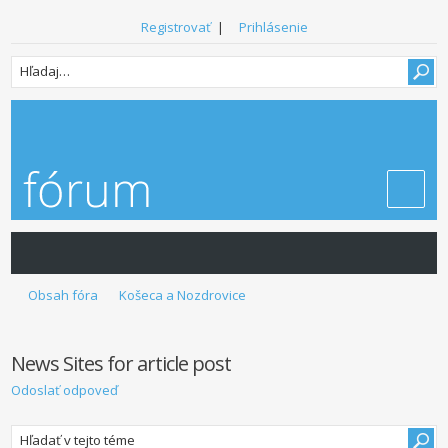
Registrovať
|
Prihlásenie
Obsah fóra
Košeca a Nozdrovice
News Sites for article post
Odoslať odpoveď