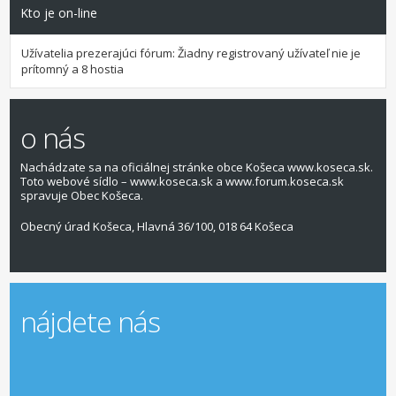
Kto je on-line
Užívatelia prezerajúci fórum: Žiadny registrovaný užívateľ nie je
prítomný a 8 hostia
o nás
Nachádzate sa na oficiálnej stránke obce Košeca www.koseca.sk.
Toto webové sídlo – www.koseca.sk a www.forum.koseca.sk
spravuje Obec Košeca.
Obecný úrad Košeca, Hlavná 36/100, 018 64 Košeca
nájdete nás