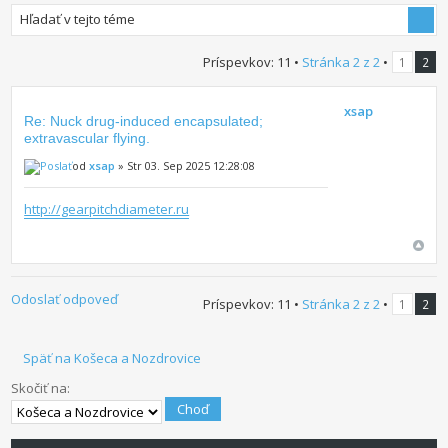
Príspevkov: 11 •
Stránka
2
z
2
•
1
2
xsap
Re: Nuck drug-induced encapsulated;
extravascular flying.
od
xsap
» Str 03. Sep 2025 12:28:08
http://gearpitchdiameter.ru
Odoslať odpoveď
Príspevkov: 11 •
Stránka
2
z
2
•
1
2
Späť na Košeca a Nozdrovice
Skočiť na: