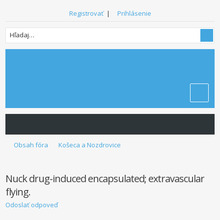
Registrovať
|
Prihlásenie
Obsah fóra
Košeca a Nozdrovice
Nuck drug-induced encapsulated; extravascular
flying.
Odoslať odpoveď