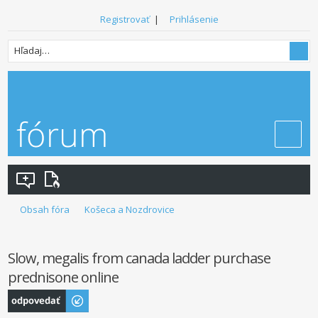
Registrovať
|
Prihlásenie
Obsah fóra
Košeca a Nozdrovice
Slow, megalis from canada ladder purchase
prednisone online
Odoslať odpoveď