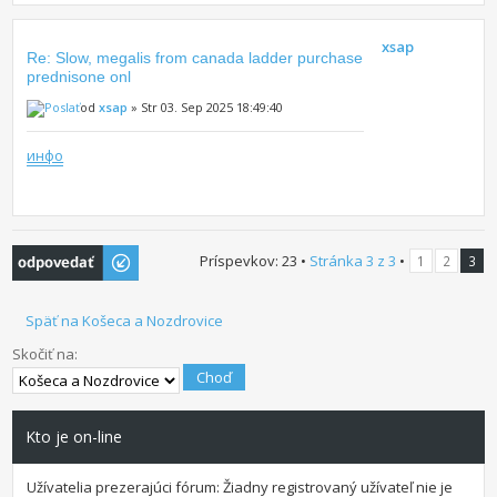
xsap
Re: Slow, megalis from canada ladder purchase
prednisone onl
od
xsap
» Str 03. Sep 2025 18:49:40
инфо
Odoslať odpoveď
Príspevkov: 23 •
Stránka
3
z
3
•
1
2
3
Späť na Košeca a Nozdrovice
Skočiť na:
Kto je on-line
Užívatelia prezerajúci fórum: Žiadny registrovaný užívateľ nie je