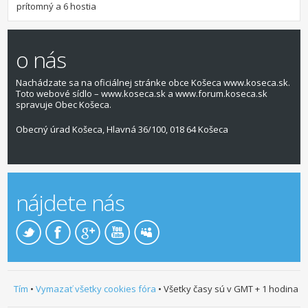
prítomný a 6 hostia
o nás
Nachádzate sa na oficiálnej stránke obce Košeca www.koseca.sk.
Toto webové sídlo – www.koseca.sk a www.forum.koseca.sk
spravuje Obec Košeca.
Obecný úrad Košeca, Hlavná 36/100, 018 64 Košeca
nájdete nás
Tím
•
Vymazať všetky cookies fóra
• Všetky časy sú v GMT + 1 hodina