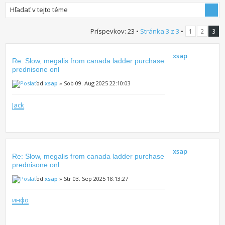
Príspevkov: 23 •
Stránka
3
z
3
•
1
2
3
xsap
Re: Slow, megalis from canada ladder purchase
prednisone onl
od
xsap
» Sob 09. Aug 2025 22:10:03
Jack
xsap
Re: Slow, megalis from canada ladder purchase
prednisone onl
od
xsap
» Str 03. Sep 2025 18:13:27
инфо