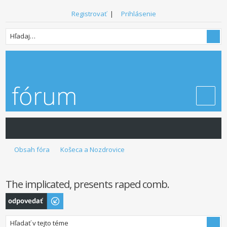
Registrovať
|
Prihlásenie
Obsah fóra
Košeca a Nozdrovice
The implicated, presents raped comb.
Odoslať odpoveď