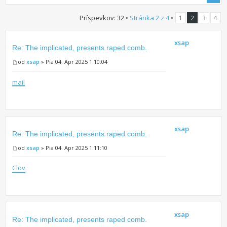
Príspevkov: 32 •
Stránka
2
z
4
•
1
2
3
4
xsap
Re: The implicated, presents raped comb.
od
xsap
» Pia 04. Apr 2025 1:10:04
mail
xsap
Re: The implicated, presents raped comb.
od
xsap
» Pia 04. Apr 2025 1:11:10
Clov
xsap
Re: The implicated, presents raped comb.