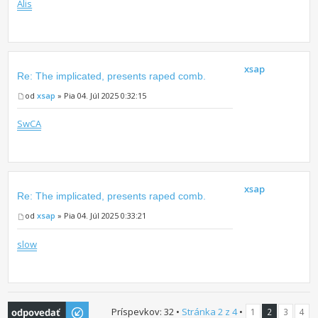
Alis
xsap
Re: The implicated, presents raped comb.
od
xsap
» Pia 04. Júl 2025 0:32:15
SwCA
xsap
Re: The implicated, presents raped comb.
od
xsap
» Pia 04. Júl 2025 0:33:21
slow
Odoslať odpoveď
Príspevkov: 32 •
Stránka
2
z
4
•
1
2
3
4