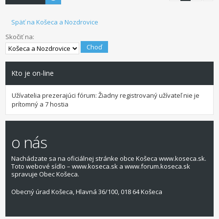
Späť na Košeca a Nozdrovice
Skočiť na:
Kto je on-line
Užívatelia prezerajúci fórum: Žiadny registrovaný užívateľ nie je
prítomný a 7 hostia
o nás
Nachádzate sa na oficiálnej stránke obce Košeca www.koseca.sk.
Toto webové sídlo – www.koseca.sk a www.forum.koseca.sk
spravuje Obec Košeca.
Obecný úrad Košeca, Hlavná 36/100, 018 64 Košeca