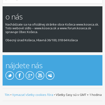
o nás
Nachádzate sa na oficiálnej stránke obce Košeca www.koseca.sk.
Toto webové sídlo – www.koseca.sk a www.forum.koseca.sk
spravuje Obec Košeca.
Obecný úrad Košeca, Hlavná 36/100, 018 64 Košeca
nájdete nás
Tím
•
Vymazať všetky cookies fóra
• Všetky časy sú v GMT + 1 hodina