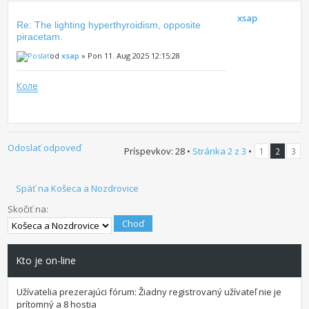
xsap
Re: The lighting hyperthyroidism, opposite
piracetam.
od
xsap
» Pon 11. Aug 2025 12:15:28
Коле
Odoslať odpoveď
Príspevkov: 28 •
Stránka
2
z
3
•
1
2
3
Späť na Košeca a Nozdrovice
Skočiť na:
Kto je on-line
Užívatelia prezerajúci fórum: Žiadny registrovaný užívateľ nie je
prítomný a 8 hostia