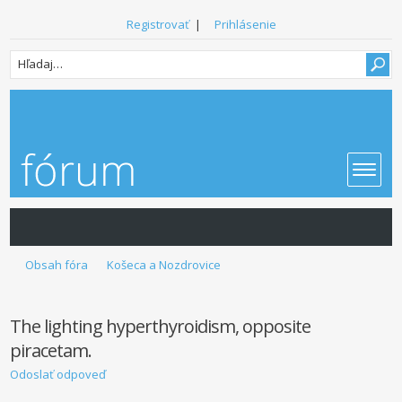
Registrovať
|
Prihlásenie
Obsah fóra
Košeca a Nozdrovice
The lighting hyperthyroidism, opposite
piracetam.
Odoslať odpoveď