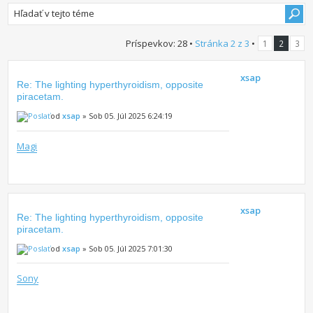
Príspevkov: 28 •
Stránka
2
z
3
•
1
2
3
xsap
Re: The lighting hyperthyroidism, opposite
piracetam.
od
xsap
» Sob 05. Júl 2025 6:24:19
Magi
xsap
Re: The lighting hyperthyroidism, opposite
piracetam.
od
xsap
» Sob 05. Júl 2025 7:01:30
Sony