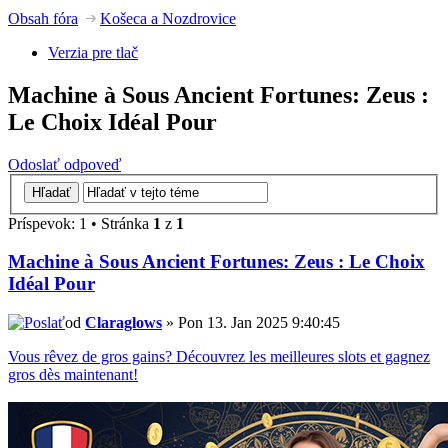
Obsah fóra
Košeca a Nozdrovice
Verzia pre tlač
Machine à Sous Ancient Fortunes: Zeus :
Le Choix Idéal Pour
Odoslať odpoveď
Príspevok: 1 • Stránka
1
z
1
Machine à Sous Ancient Fortunes: Zeus : Le Choix
Idéal Pour
od
Claraglows
» Pon 13. Jan 2025 9:40:45
Vous rêvez de gros gains? Découvrez les meilleures slots et gagnez
gros dès maintenant!