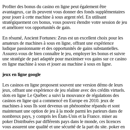
Profiter des bonus du casino en ligne peut également être
avantageux, car ils peuvent vous donner des fonds supplémentaires
pour jouer à cette machine à sous argent réel. En utilisant
stratégiquement ces bonus, vous pouvez étendre votre session de jeu
et améliorer vos opportunités de gain.
En résumé, Ancient Fortunes: Zeus est un excellent choix pour les
amateurs de machines à sous en ligne, offrant une expérience
ludique passionnante et des opportunités de gains substantielles.
Assurez-vous de bien connaître le jeu, employer les bonus et suivre
une stratégie de pari adaptée pour maximiser vos gains sur ce casino
en ligne machine à sous et jouer au machine à sous en ligne.
jeux en ligne google
Les casinos en ligne proposent souvent une version démo de leurs
jeux, offrant une expérience de jeu réaliste avec des crédits virtuels.
slots en ligne Le Québec a suivi la mouvance de régulations des
casinos en ligne qui a commencé en Europe en 2010. jeux de
machines à sous Ils sont devenus un phénomène répandu et sont
maintenant une option de jeu à la mode parmi les parieurs dans de
nombreux pays, y compris les États-Unis et la France. miser au
poker Distribuées par différents pays dans le monde, ces licences
vous assurent une qualité et une sécurité de la part du site. poker en