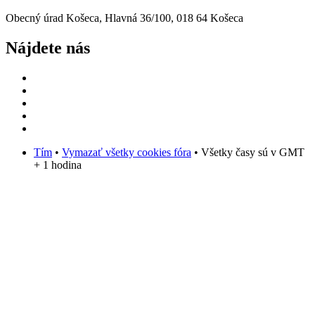
Obecný úrad Košeca, Hlavná 36/100, 018 64 Košeca
Nájdete nás
Tím
•
Vymazať všetky cookies fóra
• Všetky časy sú v GMT
+ 1 hodina