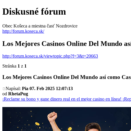
Diskusné fórum
Obec Košeca a miestna časť Nozdrovice
http://forum.koseca.sk/
Los Mejores Casinos Online Del Mundo as
http://forum.koseca.sk/viewtopic.php?f=3&t=20663
Stránka
1
z
1
Los Mejores Casinos Online Del Mundo así como Cas
Napísal:
Pia 07. Feb 2025 12:07:13
od
RhetaPug
¡Reclame su bono y gane dinero real en el mejor casino en línea! ¡Re