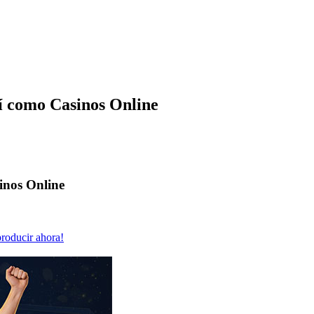
í como Casinos Online
inos Online
producir ahora!