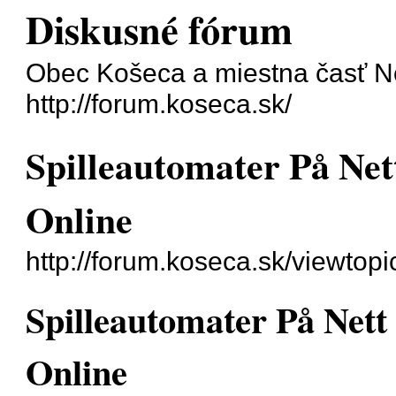
Diskusné fórum
Obec Košeca a miestna časť N
http://forum.koseca.sk/
Spilleautomater På Net
Online
http://forum.koseca.sk/viewto
Spilleautomater På Nett
Online