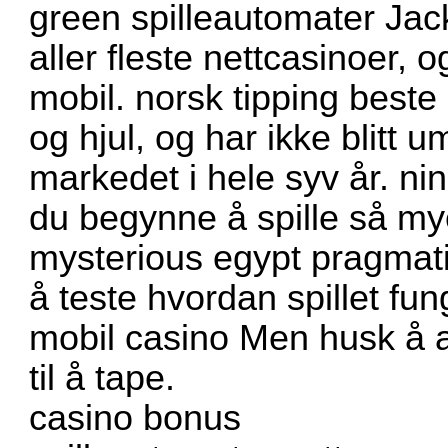
green spilleautomater Jac
aller fleste nettcasinoer, 
mobil. norsk tipping beste 
og hjul, og har ikke blitt
markedet i hele syv år. ni
du begynne å spille så mye
mysterious egypt pragmatic
å teste hvordan spillet fun
mobil casino Men husk å al
til å tape.
casino bonus