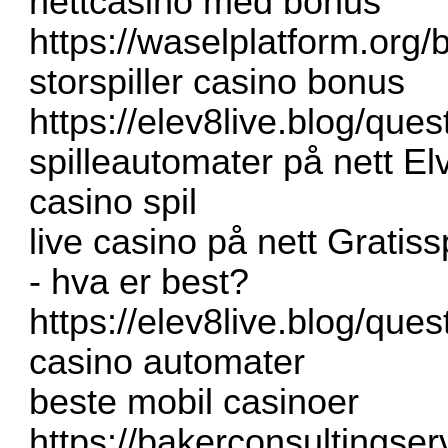
nettcasino med bonus
https://waselplatform.org
storspiller casino bonus
https://elev8live.blog/quest
spilleautomater på nett E
casino spil
live casino på nett Gratis
- hva er best?
https://elev8live.blog/quest
casino automater
beste mobil casinoer
https://bakerconsultingserv