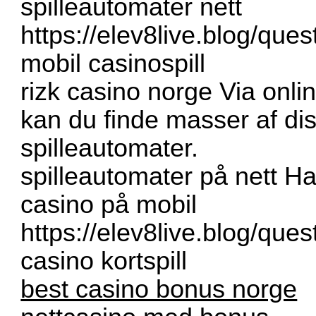
spilleautomater nett
https://elev8live.blog/quest
mobil casinospill
rizk casino norge Via onl
kan du finde masser af d
spilleautomater.
spilleautomater på nett H
casino på mobil
https://elev8live.blog/ques
casino kortspill
best casino bonus norge