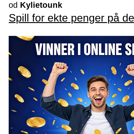
od
Kylietounk
Spill for ekte penger på d