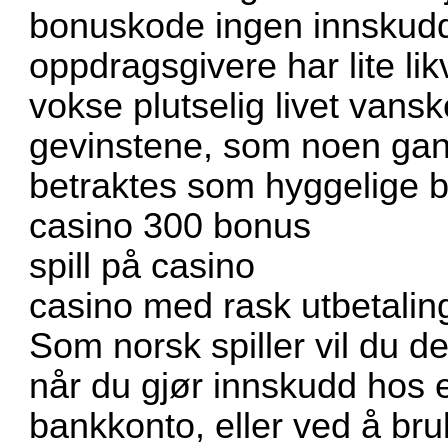
bonuskode ingen innskud
oppdragsgivere har lite likv
vokse plutselig livet vansk
gevinstene, som noen gang
betraktes som hyggelige bo
casino 300 bonus
spill på casino
casino med rask utbetalin
Som norsk spiller vil du 
når du gjør innskudd hos e
bankkonto, eller ved å bru