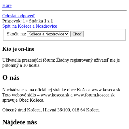
Hore
Odoslať odpoveď
Príspevok: 1 • Stránka
1
z
1
Späť na Košeca a Nozdrovice
Skočiť na:
Kto je on-line
Užívatelia prezerajúci fórum: Žiadny registrovaný užívateľ nie je
prítomný a 10 hostia
O nás
Nachádzate sa na oficiálnej stránke obce Košeca www.koseca.sk.
Toto webové sídlo – www.koseca.sk a www.forum.koseca.sk
spravuje Obec Košeca.
Obecný úrad Košeca, Hlavná 36/100, 018 64 Košeca
Nájdete nás