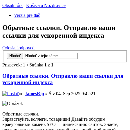
Obsah fóra
Košeca a Nozdrovice
Verzia pre tlač
Обратные ссылки. Отправлю ваши
ссылки для ускоренной индекса
Odoslať odpoveď
Príspevok: 1 • Stránka
1
z
1
Обратные ссылки. Отправлю ваши ссылки для
ускоренной индекса
od
JamesRip
» Štv 04. Sep 2025 9:42:21
Обратные ссылки.
Здравствуйте, коллеги, товарищи! Давайте обсудим
краеугольный камень SEO — индексацию сайтов. Знаете,
недавно столкнулся с интересной ситуацией: мой новый