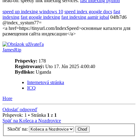
head-on: speedy link indexing services.
fast indexing python
speed up indexing windows 10
speed index google docs
fast
indexing
fast google indexing
fast indexing aamir iqbal
04fb7d6
@index_systum77=
<a href=https://tinyurl.com/IndexSpeed>основные каталоги для
размещения сайта индексации</a>
JamesRip
Príspevky:
178
Registrovaný:
Uto 17. Jún 2025 4:00:40
Bydlisko:
Uganda
Internetová stránka
ICQ
Hore
Odoslať odpoveď
Príspevok: 1 • Stránka
1
z
1
Späť na Košeca a Nozdrovice
Skočiť na: