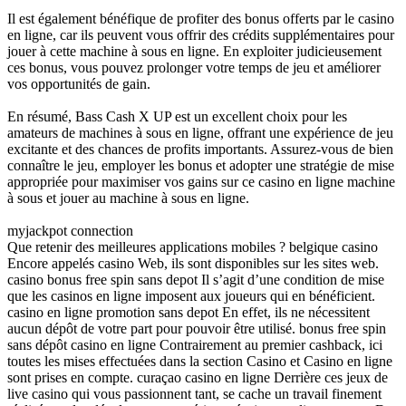
Il est également bénéfique de profiter des bonus offerts par le casino
en ligne, car ils peuvent vous offrir des crédits supplémentaires pour
jouer à cette machine à sous en ligne. En exploiter judicieusement
ces bonus, vous pouvez prolonger votre temps de jeu et améliorer
vos opportunités de gain.
En résumé, Bass Cash X UP est un excellent choix pour les
amateurs de machines à sous en ligne, offrant une expérience de jeu
excitante et des chances de profits importants. Assurez-vous de bien
connaître le jeu, employer les bonus et adopter une stratégie de mise
appropriée pour maximiser vos gains sur ce casino en ligne machine
à sous et jouer au machine à sous en ligne.
myjackpot connection
Que retenir des meilleures applications mobiles ? belgique casino
Encore appelés casino Web, ils sont disponibles sur les sites web.
casino bonus free spin sans depot Il s’agit d’une condition de mise
que les casinos en ligne imposent aux joueurs qui en bénéficient.
casino en ligne promotion sans depot En effet, ils ne nécessitent
aucun dépôt de votre part pour pouvoir être utilisé. bonus free spin
sans dépôt casino en ligne Contrairement au premier cashback, ici
toutes les mises effectuées dans la section Casino et Casino en ligne
sont prises en compte. curaçao casino en ligne Derrière ces jeux de
live casino qui vous passionnent tant, se cache un travail finement