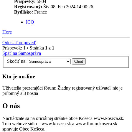
Príspevky:
5804
Registrovaný:
Štv 08. Feb 2024 14:00:26
Bydlisko:
France
ICQ
Hore
Odoslať odpoveď
Príspevok: 1 • Stránka
1
z
1
Späť na Samospráva
Skočiť na:
Kto je on-line
Užívatelia prezerajúci fórum: Žiadny registrovaný užívateľ nie je
prítomný a 3 hostia
O nás
Nachádzate sa na oficiálnej stránke obce Košeca www.koseca.sk.
Toto webové sídlo – www.koseca.sk a www.forum.koseca.sk
spravuje Obec Košeca.