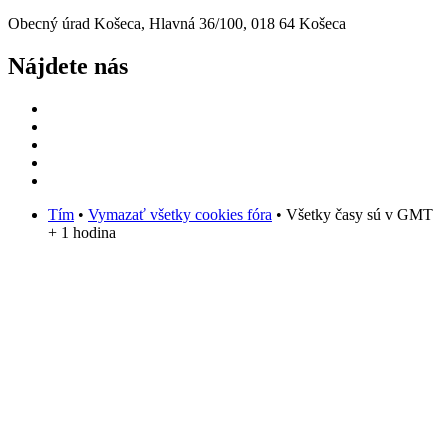
Obecný úrad Košeca, Hlavná 36/100, 018 64 Košeca
Nájdete nás
Tím
•
Vymazať všetky cookies fóra
• Všetky časy sú v GMT
+ 1 hodina