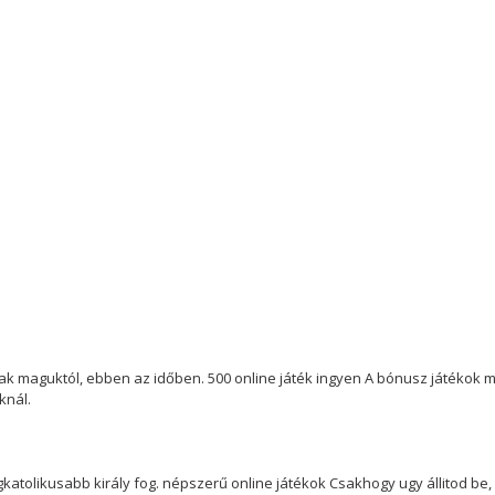
maguktól, ebben az időben. 500 online játék ingyen A bónusz játékok mi
knál.
katolikusabb király fog. népszerű online játékok Csakhogy ugy állitod be,