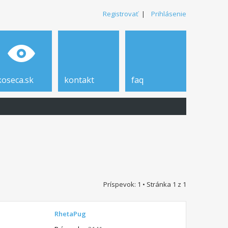
Registrovať
|
Prihlásenie
koseca.sk
kontakt
faq
Príspevok: 1 • Stránka
1
z
1
RhetaPug