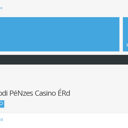
ie
lodi PéNzes Casino ÉRd
Rd