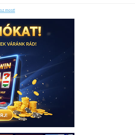
sz most!