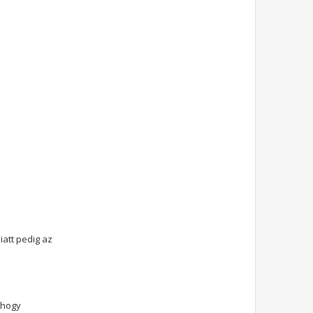
att pedig az
 hogy