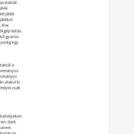
asztalnál.
játék
tt játék
játékot
lírai
ékgép leírás
 túl gyanús
 pedig egy
zatnál a
lkotmányos
agyományos
n alakul ki
amilyet csak
unkahelyeken
ren. dark
 hanem
ázslat se