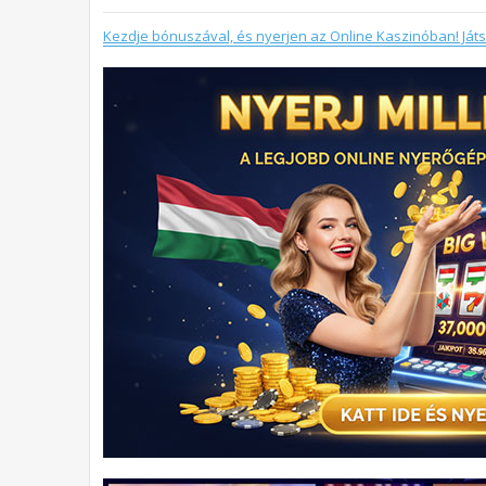
Kezdje bónuszával, és nyerjen az Online Kaszinóban! Játs