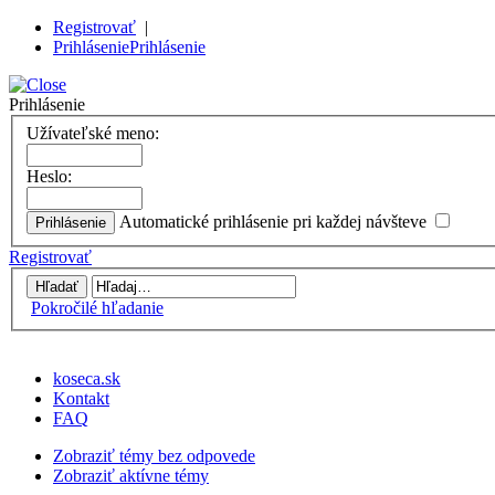
Registrovať
|
Prihlásenie
Prihlásenie
Prihlásenie
Užívateľské meno:
Heslo:
Automatické prihlásenie pri každej návšteve
Registrovať
Pokročilé hľadanie
koseca.sk
Kontakt
FAQ
Zobraziť témy bez odpovede
Zobraziť aktívne témy