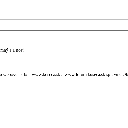
tomný a 1 hosť
oto webové sídlo – www.koseca.sk a www.forum.koseca.sk spravuje O