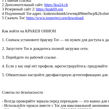
1 Главная ссылка:
2 Дополнительный сайт:
https://kra24.ch
3 Резервный сайт 2:
https://krak69.org
4 Подлинный Tor-адрес: krakeno4nmrk1ewmq4l9tme9wpfk2lczlsm7
5 Скачать Tor:
https://www.torproject.org/download/
Как войти на КРАКЕН ОНИОН
1. Сначала установите браузер Tor — он нужен для доступа к да
2. Запустите Tor и дождитесь полной загрузки сети.
3. Перейдите по рабочей ссылке .
4. Если у вас ещё нет профиля, зарегистрируйтесь: придумайте
5. Обязательно настройте двухфакторную аутентификацию для 
Советы по безопасности
- Всегда проверяйте зеркала перед переходом — это важно дл
- Используйте прокси вместе с Tor для максимальной анонимн