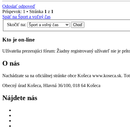
Odoslať odpoveď
Príspevok: 1 • Stránka
1
z
1
Späť na Šport a voľný čas
Skočiť na:
Kto je on-line
Užívatelia prezerajúci fórum: Žiadny registrovaný užívateľ nie je prí
O nás
Nachádzate sa na oficiálnej stránke obce Košeca www.koseca.sk. T
Obecný úrad Košeca, Hlavná 36/100, 018 64 Košeca
Nájdete nás