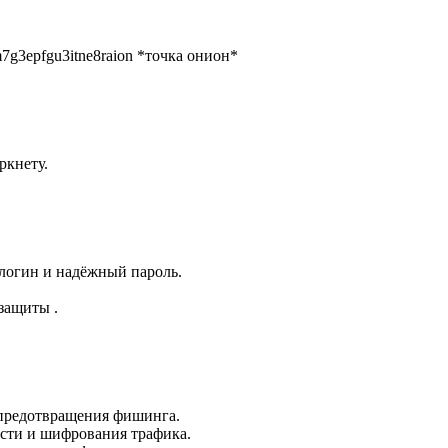
g3epfgu3itne8raion *точка онион*
ркнету.
 логин и надёжный пароль.
защиты .
я предотвращения фишинга.
ости и шифрования трафика.