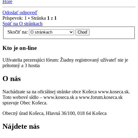
Hore
Odoslať odpoveď
Príspevok: 1 • Stránka
1
z
1
Späť na O stránkach
Skočiť na:
Kto je on-line
Užívatelia prezerajúci fórum: Žiadny registrovaný užívateľ nie je
prítomný a 3 hostia
O nás
Nachádzate sa na oficiálnej stránke obce Košeca www.koseca.sk.
Toto webové sídlo – www.koseca.sk a www.forum.koseca.sk
spravuje Obec Košeca.
Obecný úrad Košeca, Hlavná 36/100, 018 64 Košeca
Nájdete nás