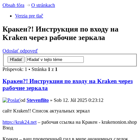
Obsah fóra
O stránkach
Verzia pre tlač
Кракен?! Инструкция по входу на
Kraken через рабочие зеркала
Odoslať odpoveď
Príspevok: 1 • Stránka
1
z
1
Кракен?! Инструкция по входу на Kraken через
рабочие зеркала
od
Stevenflito
» Sob 12. Júl 2025 0:23:12
сайт Kraken!! Список актуальных зеркал
https://krak24.net
– рабочая ссылка на Кракен - krakenonion.shop
Вход
Кракен – ваш проверенный гид в мире анонимных сделок.