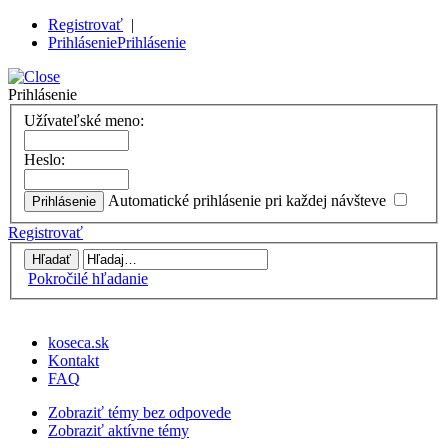
Registrovať
|
Prihlásenie
Prihlásenie
Prihlásenie
Užívateľské meno:
Heslo:
Automatické prihlásenie pri každej návšteve
Registrovať
Pokročilé hľadanie
koseca.sk
Kontakt
FAQ
Zobraziť témy bez odpovede
Zobraziť aktívne témy