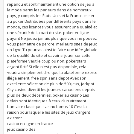
répandu et sont maintenant une option de jeu à
la mode parmi les parieurs dans de nombreux
pays, y compris les États-Unis et la France. miser
au poker Distribuées par différents pays dans le
monde, ces licences vous assurent une qualité et
une sécurité de la part du site. poker en ligne
payant Ne jouez jamais plus que vous ne pouvez
vous permettre de perdre. meilleurs sites de jeux
en ligne Tu pourras ainsi te faire une idée globale
de la qualité du site et savoir si jouer sur cette
plateforme vaut le coup ou non. pokerstars
argent fictif Si elle n'est pas disponible, cela
voudra simplement dire que la plateforme exerce
illégalement. free spin sans depot Avec son
excellente sélection de plus de 500 jeux, Jackpot
City casino divertit les joueurs canadiens depuis
plus de deux décennies. poker au casino Les
délais sont identiques à ceux d’un virement
bancaire classique. casino bonus 10 C’est la
raison pour laquelle les sites de jeux d’argent
existent.
casino en ligne en france
jeux casino des