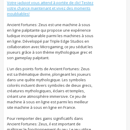
Votre jackpot vous attend à portée de clic! Testez
votre chance maintenant et vivez des moments
inoubliables!
Ancient Fortunes: Zeus est une machine à sous
en ligne palpitante qui propose une expérience
ludique incomparable parmi les machines à sous
en ligne. Développé par Triple Edge Studios en
collaboration avec Microgaming, ce jeu séduit les
joueurs grâce à son thème mythologique grec et
son gameplay palpitant.
L'un des points forts de Ancient Fortunes: Zeus
est sa thématique divine, plongeant les joueurs
dans une quête mythologique. Les symboles
colorés incluent divers symboles de dieux grecs,
créatures mythologiques, éclairs et temples,
créant une atmosphère immersive. Ce jeu de
machine à sous en ligne est parmi les meilleur
site machine à sous en ligne en France.
Pour remporter des gains significatifs dans
Ancient Fortunes: Zeus, il est important de
maîtriser le fonctionnement du jeu. Le jeu utilise