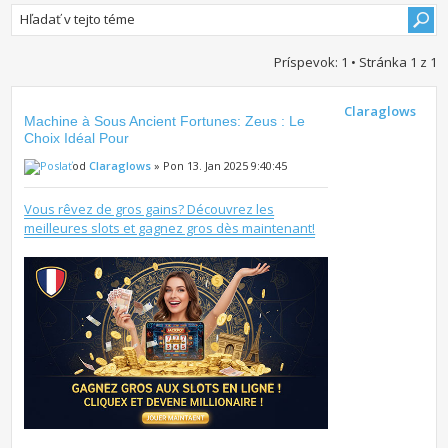
Príspevok: 1 • Stránka
1
z
1
Claraglows
Machine à Sous Ancient Fortunes: Zeus : Le
Choix Idéal Pour
od
Claraglows
» Pon 13. Jan 2025 9:40:45
Vous rêvez de gros gains? Découvrez les
meilleures slots et gagnez gros dès maintenant!