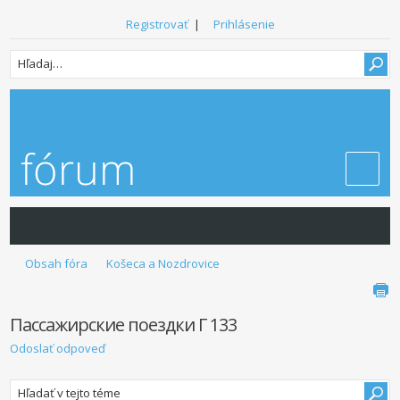
Registrovať
|
Prihlásenie
Obsah fóra
Košeca a Nozdrovice
Пассажирские поездки Г 133
Odoslať odpoveď