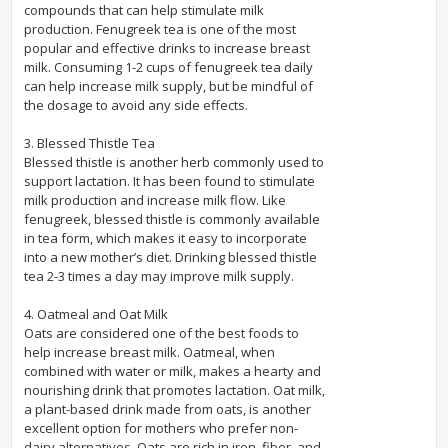
compounds that can help stimulate milk
production. Fenugreek tea is one of the most
popular and effective drinks to increase breast
milk. Consuming 1-2 cups of fenugreek tea daily
can help increase milk supply, but be mindful of
the dosage to avoid any side effects.
3. Blessed Thistle Tea
Blessed thistle is another herb commonly used to
support lactation. It has been found to stimulate
milk production and increase milk flow. Like
fenugreek, blessed thistle is commonly available
in tea form, which makes it easy to incorporate
into a new mother’s diet. Drinking blessed thistle
tea 2-3 times a day may improve milk supply.
4. Oatmeal and Oat Milk
Oats are considered one of the best foods to
help increase breast milk. Oatmeal, when
combined with water or milk, makes a hearty and
nourishing drink that promotes lactation. Oat milk,
a plant-based drink made from oats, is another
excellent option for mothers who prefer non-
dairy alternatives. Oats are rich in iron, fiber, and