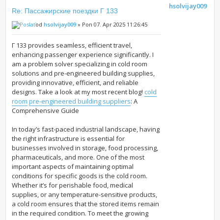
hsolvijay009
Re: Пассажирские поездки Г 133
od
hsolvijay009
» Pon 07. Apr 2025 11:26:45
Г 133 provides seamless, efficient travel,
enhancing passenger experience significantly. I
am a problem solver specializing in cold room
solutions and pre-engineered building supplies,
providing innovative, efficient, and reliable
designs. Take a look at my most recent blog!
cold
room
pre-engineered building suppliers
: A
Comprehensive Guide
In today’s fast-paced industrial landscape, having
the right infrastructure is essential for
businesses involved in storage, food processing,
pharmaceuticals, and more. One of the most
important aspects of maintaining optimal
conditions for specific goods is the cold room.
Whether it’s for perishable food, medical
supplies, or any temperature-sensitive products,
a cold room ensures that the stored items remain
in the required condition. To meet the growing