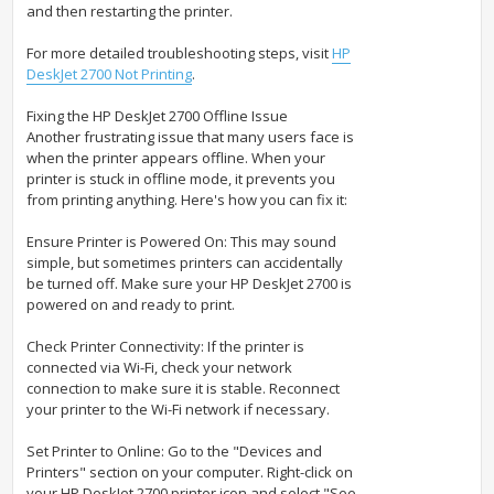
and then restarting the printer.
For more detailed troubleshooting steps, visit
HP
DeskJet 2700 Not Printing
.
Fixing the HP DeskJet 2700 Offline Issue
Another frustrating issue that many users face is
when the printer appears offline. When your
printer is stuck in offline mode, it prevents you
from printing anything. Here's how you can fix it:
Ensure Printer is Powered On: This may sound
simple, but sometimes printers can accidentally
be turned off. Make sure your HP DeskJet 2700 is
powered on and ready to print.
Check Printer Connectivity: If the printer is
connected via Wi-Fi, check your network
connection to make sure it is stable. Reconnect
your printer to the Wi-Fi network if necessary.
Set Printer to Online: Go to the "Devices and
Printers" section on your computer. Right-click on
your HP DeskJet 2700 printer icon and select "See