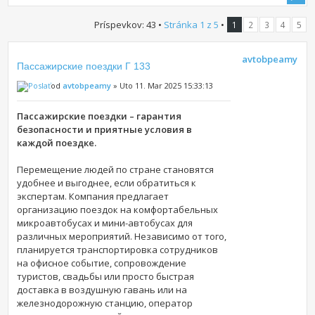
Príspevkov: 43 •
Stránka
1
z
5
•
1
2
3
4
5
avtobpeamy
Пассажирские поездки Г 133
od
avtobpeamy
» Uto 11. Mar 2025 15:33:13
Пассажирские поездки – гарантия
безопасности и приятные условия в
каждой поездке.
Перемещение людей по стране становятся
удобнее и выгоднее, если обратиться к
экспертам. Компания предлагает
организацию поездок на комфортабельных
микроавтобусах и мини-автобусах для
различных мероприятий. Независимо от того,
планируется транспортировка сотрудников
на офисное событие, сопровождение
туристов, свадьбы или просто быстрая
доставка в воздушную гавань или на
железнодорожную станцию, оператор